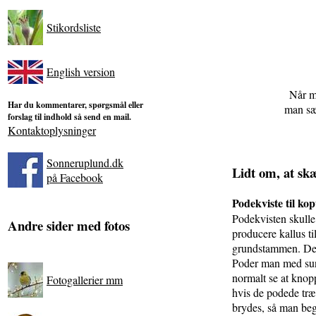
Stikordsliste
English version
Når m
Har du kommentarer, spørgsmål eller
man sæ
forslag til indhold så send en mail.
Kontaktoplysninger
Sonneruplund.dk
Lidt om, at sk
på Facebook
Podekviste til ko
Podekvisten skulle 
Andre sider med fotos
producere kallus t
grundstammen. Det 
Poder man med sun
normalt se at knopp
Fotogallerier mm
hvis de podede træe
brydes, så man begy