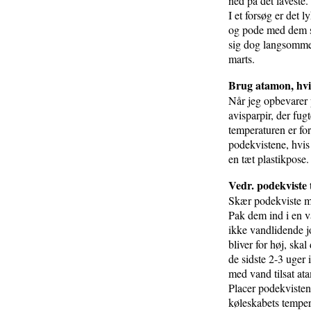
ned på det laveste.
I et forsøg er det 
og pode med dem si
sig dog langsommer
marts.
Brug atamon, hvi
Når jeg opbevarer 
avisparpir, der fug
temperaturen er fo
podekvistene, hvis
en tæt plastikpose.
Vedr. podekviste 
Skær podekviste me
Pak dem ind i en v
ikke vandlidende j
bliver for høj, ska
de sidste 2-3 uger 
med vand tilsat ata
Placer podekvisten
køleskabets temper