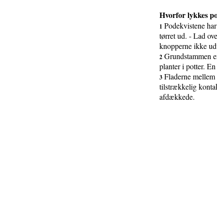
Hvorfor lykkes p
Podekvistene har 
1
tørret ud. - Lad ov
knopperne ikke udvi
Grundstammen er 
2
planter i potter. E
Fladerne mellem 
3
tilstrækkelig kontak
afdækkede.