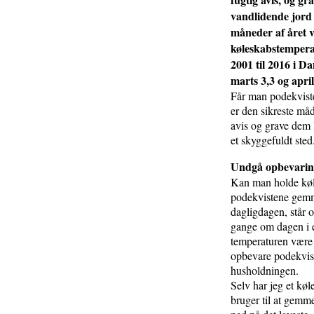
vandlidende jord 
måneder af året 
køleskabstempera
2001 til 2016 i D
marts 3,3 og april
Får man podekvist
er den sikreste må
avis og grave dem 
et skyggefuldt sted
Undgå opbevaring 
Kan man holde køl
podekvistene gemme
dagligdagen, står o
gange om dagen i e
temperaturen være 
opbevare podekvist
husholdningen.
Selv har jeg et kø
bruger til at gemm