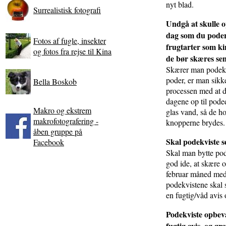
nyt blad.
Surrealistisk fotografi
Undgå at skulle 
dag som du pode
Fotos af fugle, insekter
frugtarter som ki
og fotos fra rejse til Kina
de bør skæres sen
Skærer man podekv
poder, er man sikke
Bella Boskob
processen med at 
dagene op til pode
Makro og ekstrem
glas vand, så de ho
makrofotografering -
knopperne brydes.
åben gruppe på
Skal podekviste s
Facebook
Skal man bytte pod
god ide, at skære 
februar måned med.
podekvistene skal 
en fugtig/våd avis 
Podekviste opbev
fugtig avis, og gr