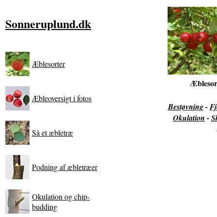
Sonneruplund.dk
Æblesorter
Æblesor
Æbleoversigt i fotos
Bestøvning
-
Fj
Okulation
-
S
Så et æbletræ
Podning af æbletræer
Okulation og chip-
budding